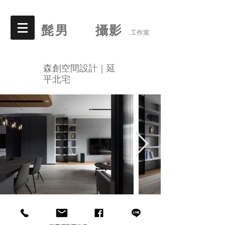
髭男 攝影
工作室
森創空間設計｜延
平北
宅