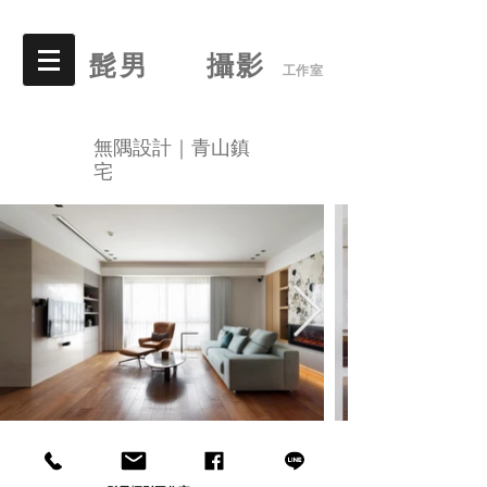
髭男 攝影
工作室
無隅設計｜青山鎮
宅